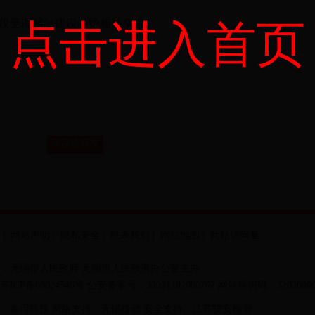
56（仅受理网站建设维护相关事宜）
点击进入首页
推荐给好友
|
网站声明
|
隐私安全
|
联系我们
|
网站地图
| 网站访问量：
：无锡市人民政府 无锡市人民政府办公室主办
苏ICP备09024546号
公安备案号：32021102000707
网站标识码：32020000
：泰得科技 网络支持：无锡移动 安全支持：江苏骏安检测