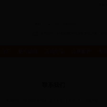
手机
本站
天气提示：11日前我市以云系变化为主，最高
息公开
魅力锡城
互动交流
办事服务
专
联系我们
发布时间：2021年09月29日 文字大小：[
大
中
小
] 浏览次数：