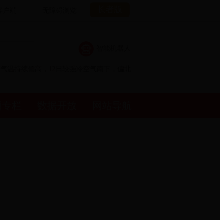
长者版
客户端
无障碍浏览
智能机器人
气温持续偏高，12日较强冷空气南下，偏北风力较大，气温明显下降并伴有小
题专栏
数据开放
网站导航